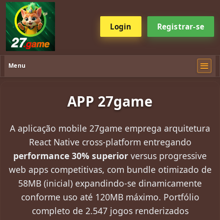
Login
Registrar-se
Menu
APP 27game
A aplicação mobile 27game emprega arquitetura
React Native cross-platform entregando
performance 30% superior
versus progressive
web apps competitivas, com bundle otimizado de
58MB (inicial) expandindo-se dinamicamente
conforme uso até 120MB máximo. Portfólio
completo de 2.547 jogos renderizados