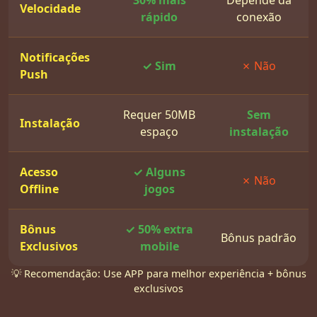
30% mais
Depende da
Velocidade
rápido
conexão
Notificações
✓ Sim
✗ Não
Push
Requer 50MB
Sem
Instalação
espaço
instalação
Acesso
✓ Alguns
✗ Não
Offline
jogos
Bônus
✓ 50% extra
Bônus padrão
Exclusivos
mobile
💡 Recomendação: Use APP para melhor experiência + bônus
exclusivos