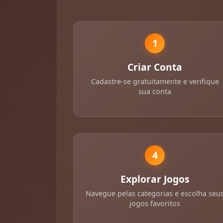
1
Criar Conta
Cadastre-se gratuitamente e verifique
sua conta
4
Explorar Jogos
Navegue pelas categorias e escolha seu
jogos favoritos