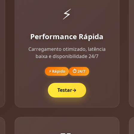
⚡
Performance Rápida
Carregamento otimizado, latência
baixa e disponibilidade 24/7
⚡ Rápido
⏱️ 24/7
Testar
→