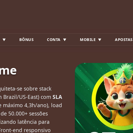
BÔNUS
CONTA
MOBILE
APOSTAS
ame
uiteta-se sobre stack
n Brazil/US-East) com
SLA
e máximo 4,3h/ano), load
 de 50.000+ sessões
zando latência para
Front-end responsivo