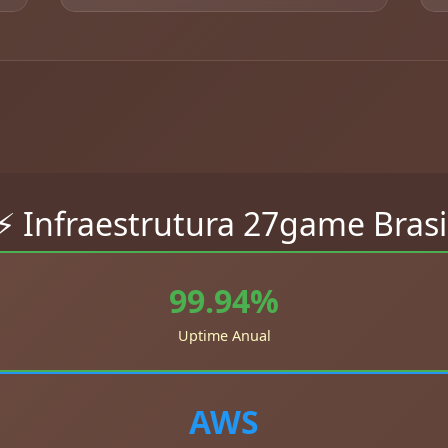
⚡ Infraestrutura 27game Brasi
99.94%
Uptime Anual
AWS