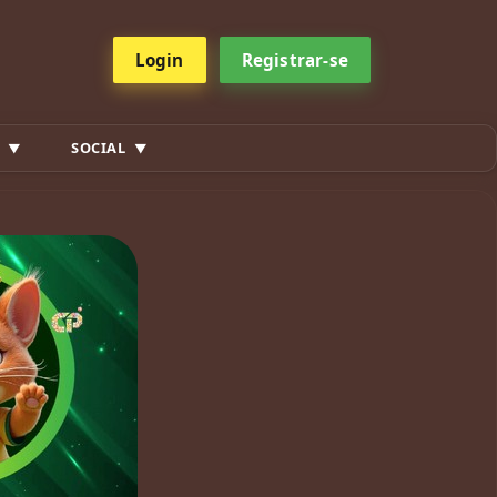
Login
Registrar-se
SOCIAL