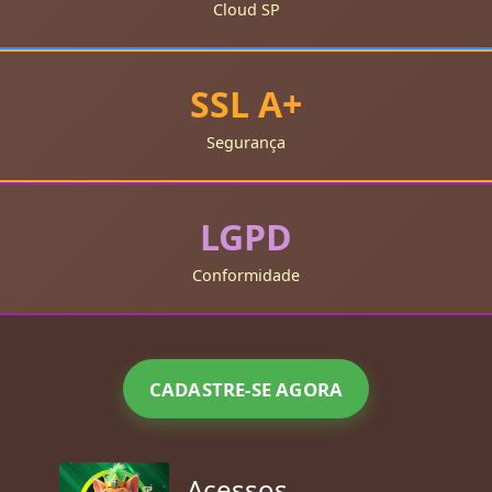
Cloud SP
SSL A+
Segurança
LGPD
Conformidade
CADASTRE-SE AGORA
Acessos