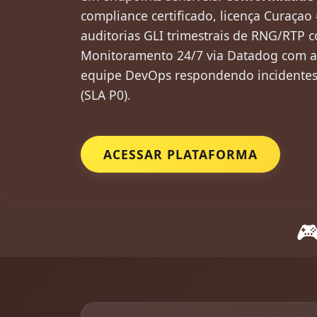
compliance certificado, licença Curaçao
auditorias GLI trimestrais de RNG/RTP c
Monitoramento 24/7 via Datadog com al
equipe DevOps respondendo incidentes 
(SLA P0).
ACESSAR PLATAFORMA
