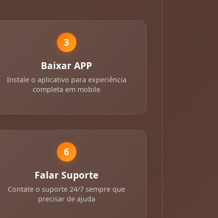
3
Baixar APP
Instale o aplicativo para experiência
completa em mobile
6
Falar Suporte
Contate o suporte 24/7 sempre que
precisar de ajuda