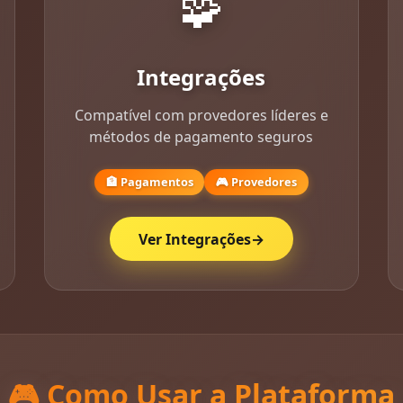
🧩
Integrações
Compatível com provedores líderes e
métodos de pagamento seguros
🏦 Pagamentos
🎮 Provedores
Ver Integrações
→
🎮 Como Usar a Plataforma