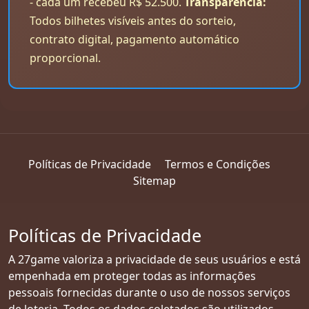
- cada um recebeu R$ 52.500.
Transparência:
Todos bilhetes visíveis antes do sorteio,
contrato digital, pagamento automático
proporcional.
Políticas de Privacidade
Termos e Condições
Sitemap
Políticas de Privacidade
A 27game valoriza a privacidade de seus usuários e está
empenhada em proteger todas as informações
pessoais fornecidas durante o uso de nossos serviços