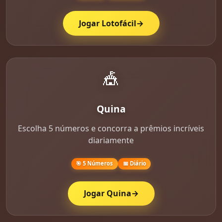
Jogar Lotofácil
→
🎪
Quina
Escolha 5 números e concorra a prêmios incríveis
diariamente
🎯 5 Números
📅 Diário
Jogar Quina
→