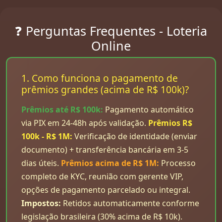
❓ Perguntas Frequentes - Loteria
Online
1. Como funciona o pagamento de
prêmios grandes (acima de R$ 100k)?
Prêmios até R$ 100k:
Pagamento automático
via PIX em 24-48h após validação.
Prêmios R$
100k - R$ 1M:
Verificação de identidade (enviar
documento) + transferência bancária em 3-5
dias úteis.
Prêmios acima de R$ 1M:
Processo
completo de KYC, reunião com gerente VIP,
opções de pagamento parcelado ou integral.
Impostos:
Retidos automaticamente conforme
legislação brasileira (30% acima de R$ 10k).