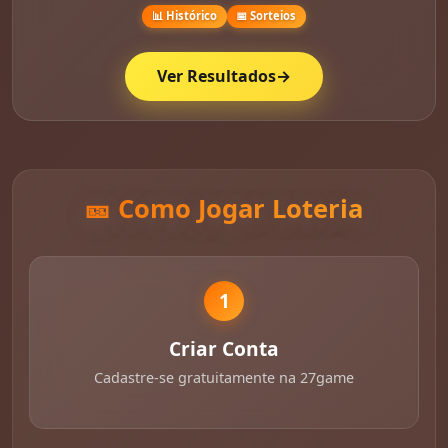
📊 Histórico
📅 Sorteios
Ver Resultados
→
🎫 Como Jogar Loteria
1
Criar Conta
Cadastre-se gratuitamente na 27game