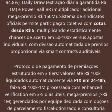
94,8%), Daily Draw (extração diária garantida R$
1M) e Power Ball BR (multiplicador adicional,
mega-prêmio R$ 150M). Sistema de sindicatos
oficiais permite participação coletiva com
cotas
desde R$ 5
, multiplicando estatisticamente
chances de acerto em 50-100x versus apostas
individuais, com divisão automatizada de prêmios
proporcional via smart contracts auditáveis.
Protocolo de pagamento de premiações
estruturado em 3 tiers: valores até R$ 100k
liquidados automaticamente via
PIX em 24-48h
,
faixa R$ 100k-1M processada com enhanced
verification em 3-5 dias úteis, mega-prêmios (>R$
1M) gerenciados por equipe dedicada com opções
de parcelamento fiscal-otimizado e consultoria