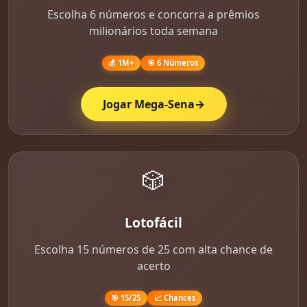
Escolha 6 números e concorra a prêmios
milionários toda semana
💰 1M+
🎯 6 Números
Jogar Mega-Sena
→
🎲
Lotofácil
Escolha 15 números de 25 com alta chance de
acerto
🎯 15/25
📈 Chances