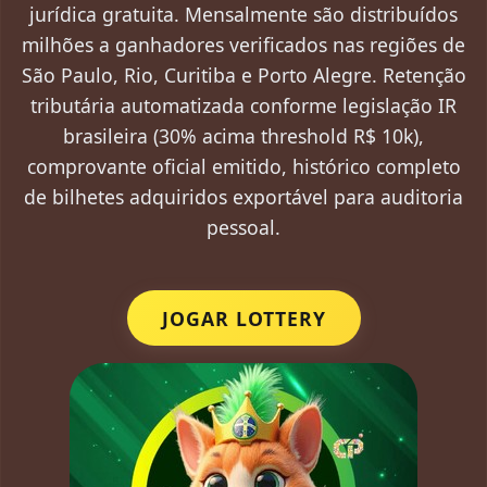
jurídica gratuita. Mensalmente são distribuídos
milhões a ganhadores verificados nas regiões de
São Paulo, Rio, Curitiba e Porto Alegre. Retenção
tributária automatizada conforme legislação IR
brasileira (30% acima threshold R$ 10k),
comprovante oficial emitido, histórico completo
de bilhetes adquiridos exportável para auditoria
pessoal.
JOGAR LOTTERY