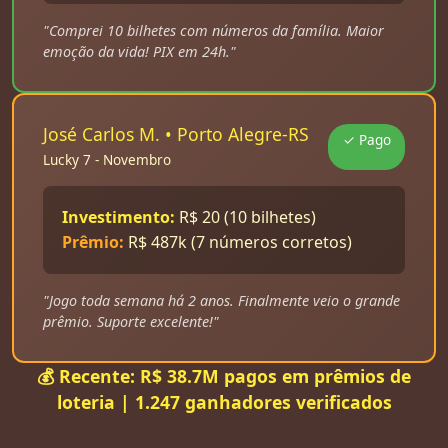
"Comprei 10 bilhetes com números da família. Maior
emoção da vida! PIX em 24h."
José Carlos M. • Porto Alegre-RS
✓ Pago
Lucky 7 - Novembro
Investimento:
R$ 20 (10 bilhetes)
Prêmio:
R$ 487k (7 números corretos)
"Jogo toda semana há 2 anos. Finalmente veio o grande
prêmio. Suporte excelente!"
💰 Recente:
R$ 38.7M
pagos em prêmios de
loteria |
1.247
ganhadores verificados