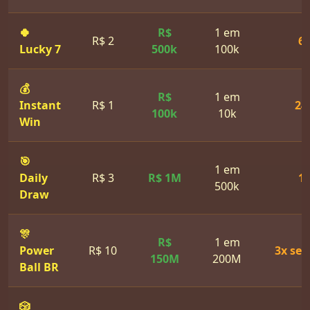
🍀
R$
1 em
R$ 2
6
Lucky 7
500k
100k
💰
R$
1 em
Instant
R$ 1
24
100k
10k
Win
🎯
1 em
Daily
R$ 3
R$ 1M
1
500k
Draw
🎊
R$
1 em
Power
R$ 10
3x se
150M
200M
Ball BR
🎲