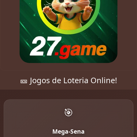
🎫 Jogos de Loteria Online!
🎯
Mega-Sena