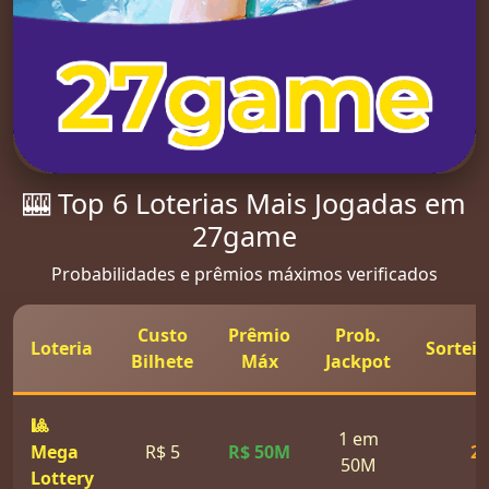
🎰 Top 6 Loterias Mais Jogadas em
27game
Probabilidades e prêmios máximos verificados
Custo
Prêmio
Prob.
Loteria
Sorteio
Bilhete
Máx
Jackpot
🎱
1 em
Mega
R$ 5
R$ 50M
2
50M
Lottery