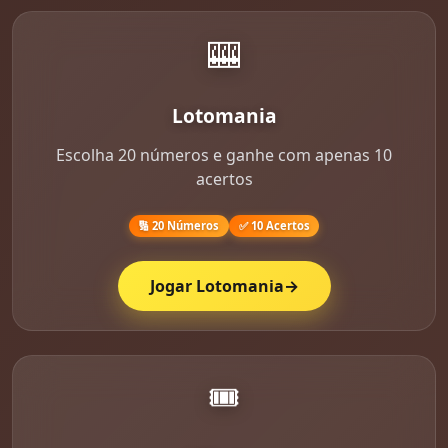
🎰
Lotomania
Escolha 20 números e ganhe com apenas 10
acertos
🔢 20 Números
✅ 10 Acertos
Jogar Lotomania
→
🎟️